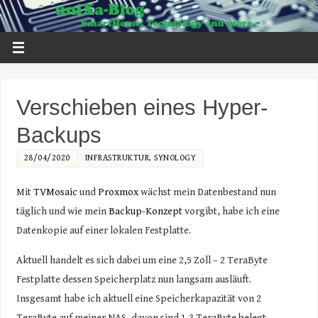
Verschieben eines Hyper-
Backups
28/04/2020
INFRASTRUKTUR
,
SYNOLOGY
Mit
TVMosaic
und
Proxmox
wächst mein Datenbestand nun
täglich und wie mein
Backup-Konzept
vorgibt, habe ich eine
Datenkopie auf einer lokalen Festplatte.
Aktuell handelt es sich dabei um eine 2,5 Zoll – 2 TeraByte
Festplatte dessen Speicherplatz nun langsam ausläuft.
Insgesamt habe ich aktuell eine Speicherkapazität von 2
TeraByte auf meiner NAS, davon sind 1,3 TeraByte belegt.