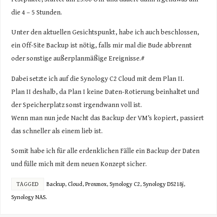
die 4 – 5 Stunden.
Unter den aktuellen Gesichtspunkt, habe ich auch beschlossen,
ein Off-Site Backup ist nötig, falls mir mal die Bude abbrennt
oder sonstige außerplanmäßige Ereignisse.#
Dabei setzte ich auf die Synology C2 Cloud mit dem Plan II.
Plan II deshalb, da Plan I keine Daten-Rotierung beinhaltet und
der Speicherplatz sonst irgendwann voll ist.
Wenn man nun jede Nacht das Backup der VM’s kopiert, passiert
das schneller als einem lieb ist.
Somit habe ich für alle erdenklichen Fälle ein Backup der Daten
und fülle mich mit dem neuen Konzept sicher.
TAGGED
Backup
,
Cloud
,
Proxmox
,
Synology C2
,
Synology DS218j
,
Synology NAS
.