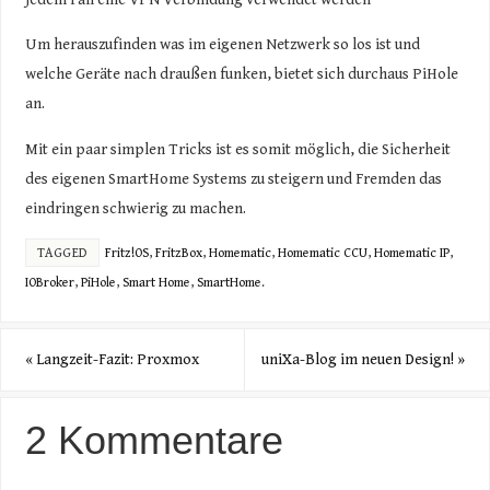
Um herauszufinden was im eigenen Netzwerk so los ist und
welche Geräte nach draußen funken, bietet sich durchaus PiHole
an.
Mit ein paar simplen Tricks ist es somit möglich, die Sicherheit
des eigenen SmartHome Systems zu steigern und Fremden das
eindringen schwierig zu machen.
TAGGED
Fritz!OS
,
FritzBox
,
Homematic
,
Homematic CCU
,
Homematic IP
,
IOBroker
,
PiHole
,
Smart Home
,
SmartHome
.
«
Langzeit-Fazit: Proxmox
uniXa-Blog im neuen Design!
»
2 Kommentare